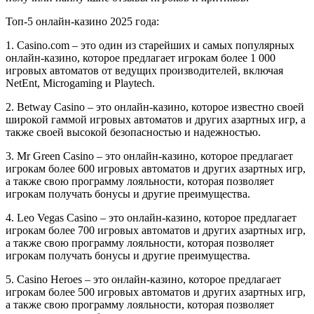
Топ-5 онлайн-казино 2025 года:
1. Casino.com – это один из старейших и самых популярных
онлайн-казино, которое предлагает игрокам более 1 000
игровых автоматов от ведущих производителей, включая
NetEnt, Microgaming и Playtech.
2. Betway Casino – это онлайн-казино, которое известно своей
широкой гаммой игровых автоматов и других азартных игр, а
также своей высокой безопасностью и надежностью.
3. Mr Green Casino – это онлайн-казино, которое предлагает
игрокам более 600 игровых автоматов и других азартных игр,
а также свою программу лояльности, которая позволяет
игрокам получать бонусы и другие преимущества.
4. Leo Vegas Casino – это онлайн-казино, которое предлагает
игрокам более 700 игровых автоматов и других азартных игр,
а также свою программу лояльности, которая позволяет
игрокам получать бонусы и другие преимущества.
5. Casino Heroes – это онлайн-казино, которое предлагает
игрокам более 500 игровых автоматов и других азартных игр,
а также свою программу лояльности, которая позволяет