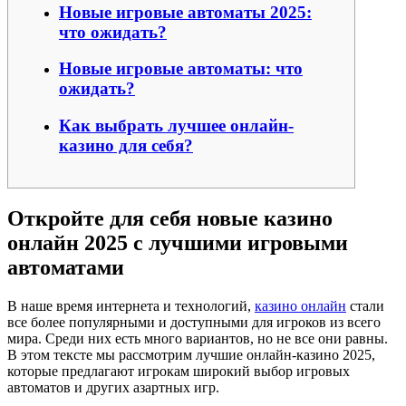
Новые игровые автоматы 2025:
что ожидать?
Новые игровые автоматы: что
ожидать?
Как выбрать лучшее онлайн-
казино для себя?
Откройте для себя новые казино
онлайн 2025 с лучшими игровыми
автоматами
В наше время интернета и технологий,
казино онлайн
стали
все более популярными и доступными для игроков из всего
мира. Среди них есть много вариантов, но не все они равны.
В этом тексте мы рассмотрим лучшие онлайн-казино 2025,
которые предлагают игрокам широкий выбор игровых
автоматов и других азартных игр.