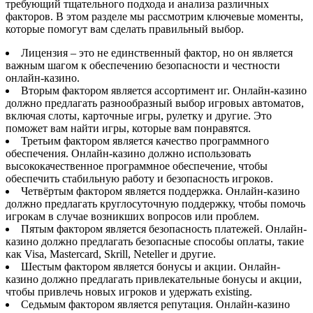
требующий тщательного подхода и анализа различных
факторов. В этом разделе мы рассмотрим ключевые моменты,
которые помогут вам сделать правильный выбор.
Лицензия – это не единственный фактор, но он является
важным шагом к обеспечению безопасности и честности
онлайн-казино.
Вторым фактором является ассортимент иг. Онлайн-казино
должно предлагать разнообразный выбор игровых автоматов,
включая слоты, карточные игры, рулетку и другие. Это
поможет вам найти игры, которые вам понравятся.
Третьим фактором является качество программного
обеспечения. Онлайн-казино должно использовать
высококачественное программное обеспечение, чтобы
обеспечить стабильную работу и безопасность игроков.
Четвёртым фактором является поддержка. Онлайн-казино
должно предлагать круглосуточную поддержку, чтобы помочь
игрокам в случае возникших вопросов или проблем.
Пятым фактором является безопасность платежей. Онлайн-
казино должно предлагать безопасные способы оплаты, такие
как Visa, Mastercard, Skrill, Neteller и другие.
Шестым фактором является бонусы и акции. Онлайн-
казино должно предлагать привлекательные бонусы и акции,
чтобы привлечь новых игроков и удержать existing.
Седьмым фактором является репутация. Онлайн-казино