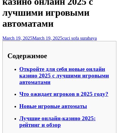
казино онлайн 2025 с
лучшими игровыми
автоматами
March 19, 2025
March 19, 2025
cuci sofa surabaya
Содержимое
Откройте для себя новые онлайн
казино 2025 с лучшими игровыми
автоматами
Что ожидает игроков в 2025 году?
Новые игровые автоматы
Лучшие онлайн-казино 2025:
рейтинг и обзор