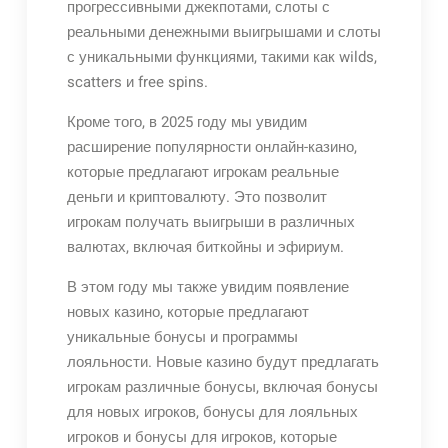
прогрессивными джекпотами, слоты с
реальными денежными выигрышами и слоты
с уникальными функциями, такими как wilds,
scatters и free spins.
Кроме того, в 2025 году мы увидим
расширение популярности онлайн-казино,
которые предлагают игрокам реальные
деньги и криптовалюту. Это позволит
игрокам получать выигрыши в различных
валютах, включая биткойны и эфириум.
В этом году мы также увидим появление
новых казино, которые предлагают
уникальные бонусы и программы
лояльности. Новые казино будут предлагать
игрокам различные бонусы, включая бонусы
для новых игроков, бонусы для лояльных
игроков и бонусы для игроков, которые