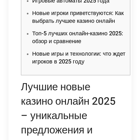
Игровые автоматы 2025 года
Новые игроки приветствуются: Как
выбрать лучшее казино онлайн
Топ-5 лучших онлайн-казино 2025:
обзор и сравнение
Новые игры и технологии: что ждет
игроков в 2025 году
Лучшие новые
казино онлайн 2025
– уникальные
предложения и