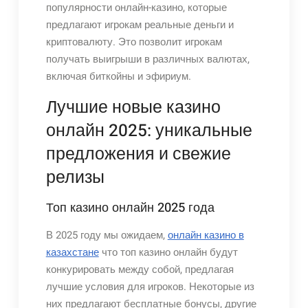
популярности онлайн-казино, которые
предлагают игрокам реальные деньги и
криптовалюту. Это позволит игрокам
получать выигрыши в различных валютах,
включая биткойны и эфириум.
Лучшие новые казино
онлайн 2025: уникальные
предложения и свежие
релизы
Топ казино онлайн 2025 года
В 2025 году мы ожидаем,
онлайн казино в
казахстане
что топ казино онлайн будут
конкурировать между собой, предлагая
лучшие условия для игроков. Некоторые из
них предлагают бесплатные бонусы, другие