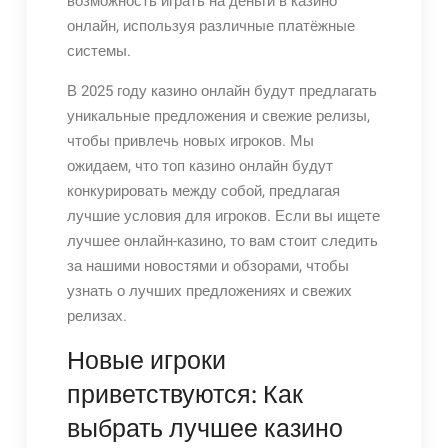
возможность играть на деньги в казино
онлайн, используя различные платёжные
системы.
В 2025 году казино онлайн будут предлагать
уникальные предложения и свежие релизы,
чтобы привлечь новых игроков. Мы
ожидаем, что топ казино онлайн будут
конкурировать между собой, предлагая
лучшие условия для игроков. Если вы ищете
лучшее онлайн-казино, то вам стоит следить
за нашими новостями и обзорами, чтобы
узнать о лучших предложениях и свежих
релизах.
Новые игроки
приветствуются: Как
выбрать лучшее казино