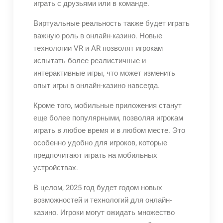
играть с друзьями или в команде.
Виртуальные реальность также будет играть
важную роль в онлайн-казино. Новые
технологии VR и AR позволят игрокам
испытать более реалистичные и
интерактивные игры, что может изменить
опыт игры в онлайн-казино навсегда.
Кроме того, мобильные приложения станут
еще более популярными, позволяя игрокам
играть в любое время и в любом месте. Это
особенно удобно для игроков, которые
предпочитают играть на мобильных
устройствах.
В целом, 2025 год будет годом новых
возможностей и технологий для онлайн-
казино. Игроки могут ожидать множество