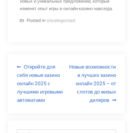
новых и уникальных предложений, которые
изменят опыт игры в онлайн-казино навсегда.
Posted in
Uncategorized
Post
Откройте для
Новые возможности
себя новые казино
в лучших казино
navigation
онлайн 2025 с
онлайн 2025 – от
лучшими игровыми
слотов до живых
автоматами
дилеров
Search