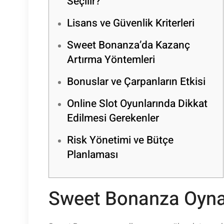
Seçilir?
Lisans ve Güvenlik Kriterleri
Sweet Bonanza’da Kazanç
Artırma Yöntemleri
Bonuslar ve Çarpanların Etkisi
Online Slot Oyunlarında Dikkat
Edilmesi Gerekenler
Risk Yönetimi ve Bütçe
Planlaması
Sweet Bonanza Oyna v