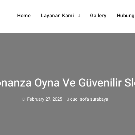
Home
Layanan Kami
Gallery
Hubung
anza Oyna Ve Güvenilir Slo
February 27, 2025
cuci sofa surabaya