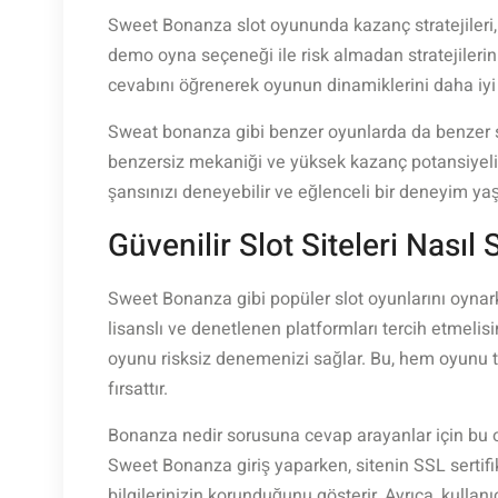
Sweet Bonanza slot oyununda kazanç stratejileri,
demo oyna seçeneği ile risk almadan stratejilerini
cevabını öğrenerek oyunun dinamiklerini daha iyi 
Sweat bonanza gibi benzer oyunlarda da benzer st
benzersiz mekaniği ve yüksek kazanç potansiyeli,
şansınızı deneyebilir ve eğlenceli bir deneyim yaş
Güvenilir Slot Siteleri Nasıl S
Sweet Bonanza gibi popüler slot oyunlarını oynark
lisanslı ve denetlenen platformları tercih etmel
oyunu risksiz denemenizi sağlar. Bu, hem oyunu tan
fırsattır.
Bonanza nedir sorusuna cevap arayanlar için bu oy
Sweet Bonanza giriş yaparken, sitenin SSL sertifik
bilgilerinizin korunduğunu gösterir. Ayrıca, kulla