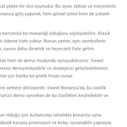
at çeken bir slot oyunudur. Bu oyun, tatlılar ve meyvelerle
Bonanza giriş yaparak, hem görsel şölen hem de yüksek
 benzersiz bir mekaniği olduğunu söyleyebiliriz. Klasik
bir ödeme hattı yoktur. Bunun yerine, aynı sembollerin
k, oyunu daha dinamik ve heyecanlı hale getirir.
ralı hem de demo modunda oynayabilirsiniz. Sweet
iz deneyimleyebilir ve stratejinizi geliştirebilirsiniz.
için harika bir pratik fırsatı sunar.
anlı serbest dönüşlerdir. Sweet Bonanza’da, bu özellik
bonanza demo oynarken de bu özellikleri keşfedebilir ve
n olduğu için, kullanıcılar rahatlıkla bonanza oyna
 yüksek kazanç potansiyeli ve kolay oynanabilir yapısıyla,