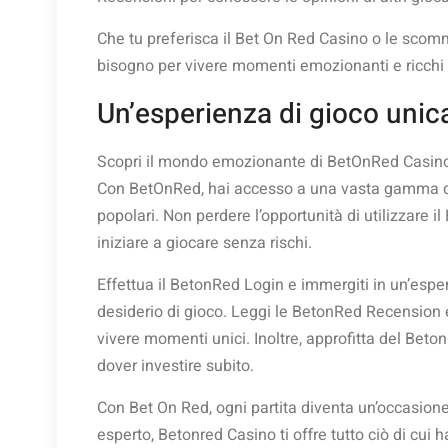
Che tu preferisca il Bet On Red Casino o le scomme
bisogno per vivere momenti emozionanti e ricchi 
Un’esperienza di gioco unic
Scopri il mondo emozionante di BetOnRed Casino, 
Con BetOnRed, hai accesso a una vasta gamma di 
popolari. Non perdere l’opportunità di utilizzare 
iniziare a giocare senza rischi.
Effettua il BetonRed Login e immergiti in un’espe
desiderio di gioco. Leggi le BetonRed Recension 
vivere momenti unici. Inoltre, approfitta del Bet
dover investire subito.
Con Bet On Red, ogni partita diventa un’occasione p
esperto, Betonred Casino ti offre tutto ciò di cui