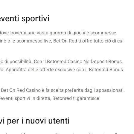
venti sportivi
, dove troverai una vasta gamma di giochi e scommesse
sinò o le scommesse live, Bet On Red ti offre tutto ciò di cui
o di possibilità. Con il Betonred Casino No Deposit Bonus,
ro. Approfitta delle offerte esclusive con il Betonred Bonus
Bet On Red Casino è la scelta preferita dagli appassionati.
enti sportivi in diretta, Betonred ti garantisce
 per i nuovi utenti