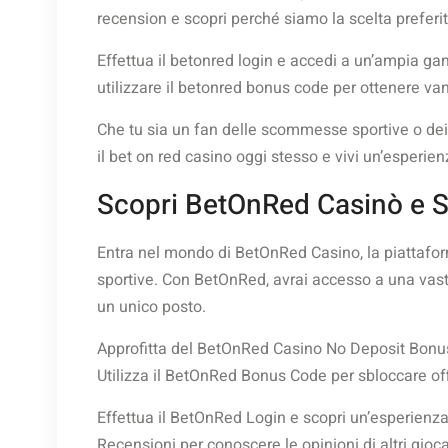
recension e scopri perché siamo la scelta prefer
Effettua il betonred login e accedi a un’ampia g
utilizzare il betonred bonus code per ottenere van
Che tu sia un fan delle scommesse sportive o dei g
il bet on red casino oggi stesso e vivi un’esperie
Scopri BetOnRed Casinò e 
Entra nel mondo di BetOnRed Casino, la piattafo
sportive. Con BetOnRed, avrai accesso a una vas
un unico posto.
Approfitta del BetOnRed Casino No Deposit Bonus p
Utilizza il BetOnRed Bonus Code per sbloccare offe
Effettua il BetOnRed Login e scopri un’esperienza
Recensioni per conoscere le opinioni di altri gioc