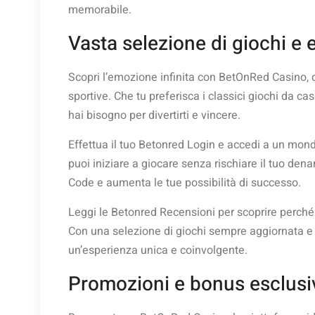
memorabile.
Vasta selezione di giochi e e
Scopri l’emozione infinita con BetOnRed Casino
sportive. Che tu preferisca i classici giochi da ca
hai bisogno per divertirti e vincere.
Effettua il tuo Betonred Login e accedi a un mond
puoi iniziare a giocare senza rischiare il tuo dena
Code e aumenta le tue possibilità di successo.
Leggi le Betonred Recensioni per scoprire perché 
Con una selezione di giochi sempre aggiornata e ev
un’esperienza unica e coinvolgente.
Promozioni e bonus esclusivi