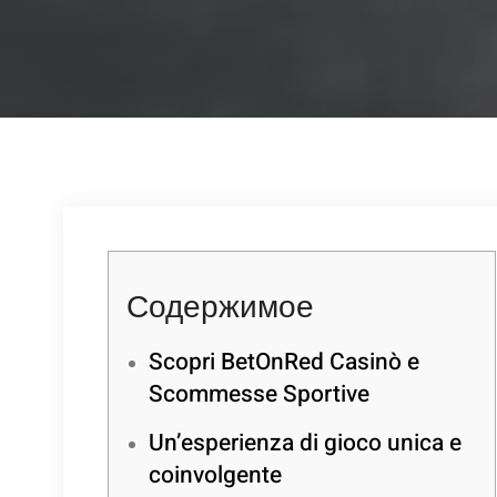
Содержимое
Scopri BetOnRed Casinò e
Scommesse Sportive
Un’esperienza di gioco unica e
coinvolgente