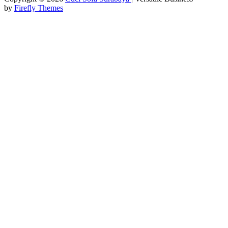
by
Firefly Themes