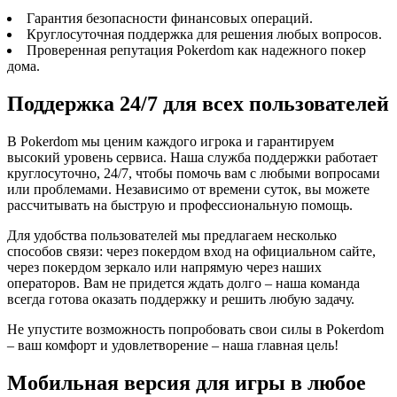
Гарантия безопасности финансовых операций.
Круглосуточная поддержка для решения любых вопросов.
Проверенная репутация Pokerdom как надежного покер
дома.
Поддержка 24/7 для всех пользователей
В Pokerdom мы ценим каждого игрока и гарантируем
высокий уровень сервиса. Наша служба поддержки работает
круглосуточно, 24/7, чтобы помочь вам с любыми вопросами
или проблемами. Независимо от времени суток, вы можете
рассчитывать на быструю и профессиональную помощь.
Для удобства пользователей мы предлагаем несколько
способов связи: через покердом вход на официальном сайте,
через покердом зеркало или напрямую через наших
операторов. Вам не придется ждать долго – наша команда
всегда готова оказать поддержку и решить любую задачу.
Не упустите возможность попробовать свои силы в Pokerdom
– ваш комфорт и удовлетворение – наша главная цель!
Мобильная версия для игры в любое