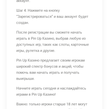
аккаунт.
Шаг 4: Нажмите на кнопку
“Зарегистрироваться” и ваш аккаунт будет
создан.
После регистрации вы сможете начать
играть в Pin Up Казино, выбрав любую из
доступных игр, таких как слоты, карточные
игры, рулетка и другие.
Pin Up Казино предлагает своим игрокам
широкий спектр бонусов и акций, чтобы
помочь вам начать играть и получать
выигрыши.
Начните играть сегодня и наслаждайтесь
играми в Pin Up Казино!
Важно: только игроки старше 18 лет могут