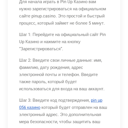
Для начала играть в Pin Up Казино вам
нужно зарегистрироваться на официальном
сайте pinup.casino. Это простой и быстрый
процесс, который займет не более 5 минут.
Шаг 1: Перейдите на официальный сайт Pin
Up Казино и нажмите на кнопку
“Зарегистрироваться”.
Шаг 2: Введите свои личные данные: имя,
фамилию, дату рождения, адрес
электронной почты и телефон. Введите
также пароль, который будет
использоваться для входа на ваш аккаунт.
Шаг 3: Введите код подтверждения,
pin up
056 казино
который будет отправлен на ваш
электронный адрес. Это дополнительная
мера безопасности, чтобы защитить ваш