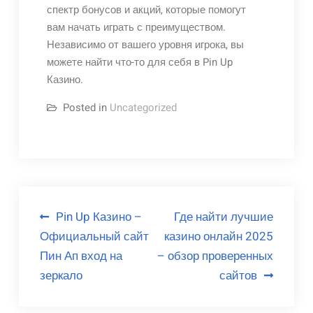
спектр бонусов и акций, которые помогут
вам начать играть с преимуществом.
Независимо от вашего уровня игрока, вы
можете найти что-то для себя в Pin Up
Казино.
Posted in
Uncategorized
Post
Pin Up Казино –
Где найти лучшие
Официальный сайт
казино онлайн 2025
navigation
Пин Ап вход на
– обзор проверенных
зеркало
сайтов