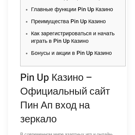
Главные функции Pin Up Казино
Преимущества Pin Up Казино
Как зарегистрироваться и начать
играть в Pin Up Казино
Бонусы и акции в Pin Up Казино
Pin Up Казино –
Официальный сайт
Пин Ап вход на
зеркало
В современном мире азартных игр и онлайн-