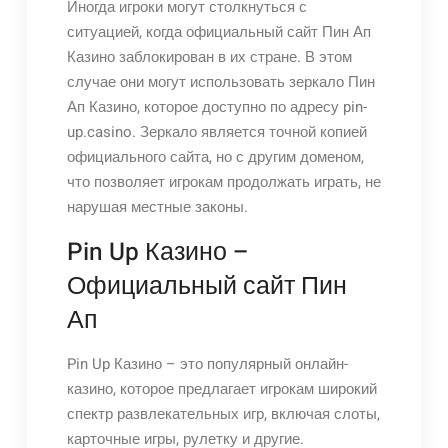
Иногда игроки могут столкнуться с
ситуацией, когда официальный сайт Пин Ап
Казино заблокирован в их стране. В этом
случае они могут использовать зеркало Пин
Ап Казино, которое доступно по адресу pin-
up.casino. Зеркало является точной копией
официального сайта, но с другим доменом,
что позволяет игрокам продолжать играть, не
нарушая местные законы.
Pin Up Казино –
Официальный сайт Пин
Ап
Pin Up Казино – это популярный онлайн-
казино, которое предлагает игрокам широкий
спектр развлекательных игр, включая слоты,
карточные игры, рулетку и другие.