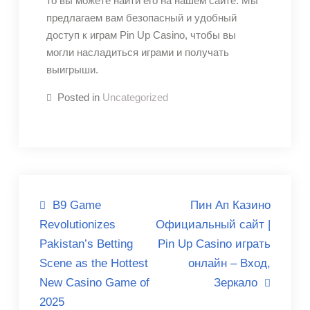
то вы можете найти его на нашем сайте. Мы
предлагаем вам безопасный и удобный
доступ к играм Pin Up Casino, чтобы вы
могли насладиться играми и получать
выигрыши.
Posted in
Uncategorized
Post
B9 Game
Пин Ап Казино
Revolutionizes
Официальный сайт |
navigation
Pakistan’s Betting
Pin Up Casino играть
Scene as the Hottest
онлайн – Вход,
New Casino Game of
Зеркало
2025