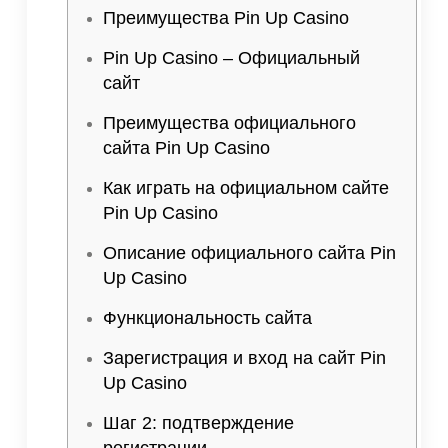
Преимущества Pin Up Casino
Pin Up Casino – Официальный
сайт
Преимущества официального
сайта Pin Up Casino
Как играть на официальном сайте
Pin Up Casino
Описание официального сайта Pin
Up Casino
Функциональность сайта
Зарегистрация и вход на сайт Pin
Up Casino
Шаг 2: подтверждение
регистрации