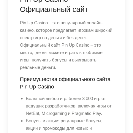
Официальный сайт
Pin Up Casino – это популярный онлайн-
казино, которое предлагает игрокам широкий
спектр игр на деньги и без денег.
Официальный сайт Pin Up Casino – это
место, где вы можете играть в любимые
игры, получать бонусы и выигрывать
реальные деньги.
Преимущества официального сайта
Pin Up Casino
Большой выбор игр: более 3 000 игр от
ведущих разработчиков, включая игры от
NetEnt, Microgaming и Pragmatic Play.
Бонусы и акции: регулярные бонусы,
акции и промокоды для новых и