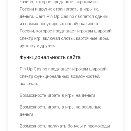
казино, которое предлагает игрокам из
России и других стран играть в игры на
деньги. Сайт Pin Up Casino является одним
из самых популярных онлайн-казино в
России, которое предлагает игрокам широкий
спектр игр, включая слоты, карточные игры,
рулетку и другие.
Функциональность сайта
Pin Up Casino предлагает игрокам широкий
спектр функциональных возможностей,
включая:
Возможность играть в игры на деньги
Возможность играть в игры на реальные
деньги
Возможность получать бонусы и промокоды