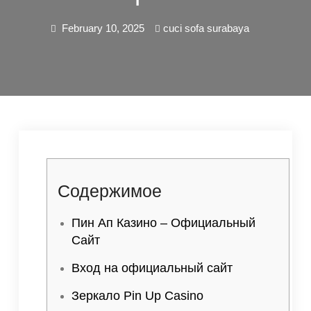
February 10, 2025
cuci sofa surabaya
Содержимое
Пин Ап Казино – Официальный
Сайт
Вход на официальный сайт
Зеркало Pin Up Casino