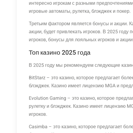
интересно игрокам с разными предпочтениями
игровые автоматы, рулетка, блэкджек и покер.
Третьим фактором является бонусы и акции. К
акции, будет привлекать игроков. В 2025 год
игроков, бонусы для лояльных игроков и акции
Топ казино 2025 года
В 2025 году мы рекомендуем следующие казин
BitStarz – это казино, которое предлагает боле
блэкджек. Казино имеет лицензию MGA и пред
Evolution Gaming – это казино, которое предла
рулетку и блэкджек. Казино имеет лицензию 
игроков.
Casimba – это казино, которое предлагает боле