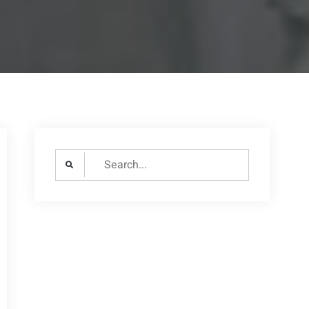
Search
for: