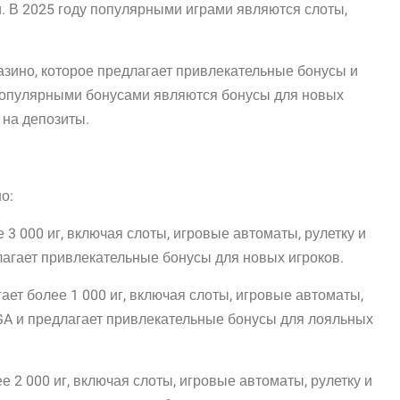
. В 2025 году популярными играми являются слоты,
азино, которое предлагает привлекательные бонусы и
у популярными бонусами являются бонусы для новых
 на депозиты.
о:
е 3 000 иг, включая слоты, игровые автоматы, рулетку и
лагает привлекательные бонусы для новых игроков.
гает более 1 000 иг, включая слоты, игровые автоматы,
MGA и предлагает привлекательные бонусы для лояльных
е 2 000 иг, включая слоты, игровые автоматы, рулетку и