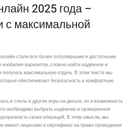
лайн 2025 года –
 и с максимальной
 онлайн стали все более популярными и доступными
ре изобилия вариантов, сложно найти надёжное и
 и получать максимальную отдачу. В этом тексте мы
 которые обеспечивают безопасность и комфортную
рать в слоты и другие игры на деньги, но и возможность
ого необходимо выбрать надёжное и проверенное
прозрачность своих операций. В этом смысле, мы
ые имеют лицензию и сертификат на право проведения