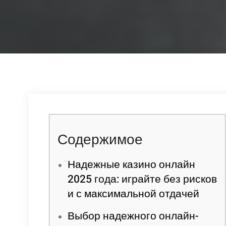
Содержимое
Надежные казино онлайн
2025 года: играйте без рисков
и с максимальной отдачей
Выбор надежного онлайн-