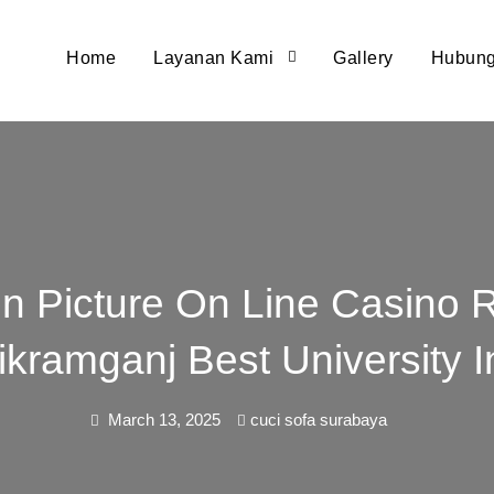
Home
Layanan Kami
Gallery
Hubung
n Picture On Line Casino R
ikramganj Best University 
March 13, 2025
cuci sofa surabaya