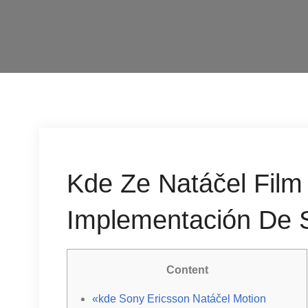
Kde Ze Natáčel Film
Implementación De S
Content
«kde Sony Ericsson Natáčel Motion