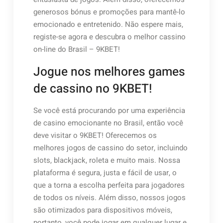
generosos bónus e promoções para mantê-lo
emocionado e entretenido. Não espere mais,
registe-se agora e descubra o melhor cassino
on-line do Brasil – 9KBET!
Jogue nos melhores games
de cassino no 9KBET!
Se você está procurando por uma experiência
de casino emocionante no Brasil, então você
deve visitar o 9KBET! Oferecemos os
melhores jogos de cassino do setor, incluindo
slots, blackjack, roleta e muito mais. Nossa
plataforma é segura, justa e fácil de usar, o
que a torna a escolha perfeita para jogadores
de todos os níveis. Além disso, nossos jogos
são otimizados para dispositivos móveis,
portanto, você pode jogar em qualquer lugar e