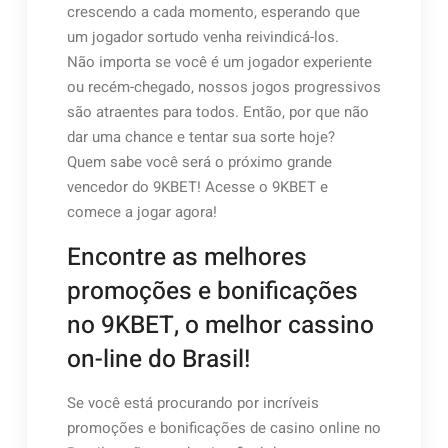
crescendo a cada momento, esperando que
um jogador sortudo venha reivindicá-los.
Não importa se você é um jogador experiente
ou recém-chegado, nossos jogos progressivos
são atraentes para todos. Então, por que não
dar uma chance e tentar sua sorte hoje?
Quem sabe você será o próximo grande
vencedor do 9KBET! Acesse o 9KBET e
comece a jogar agora!
Encontre as melhores
promoções e bonificações
no 9KBET, o melhor cassino
on-line do Brasil!
Se você está procurando por incríveis
promoções e bonificações de casino online no