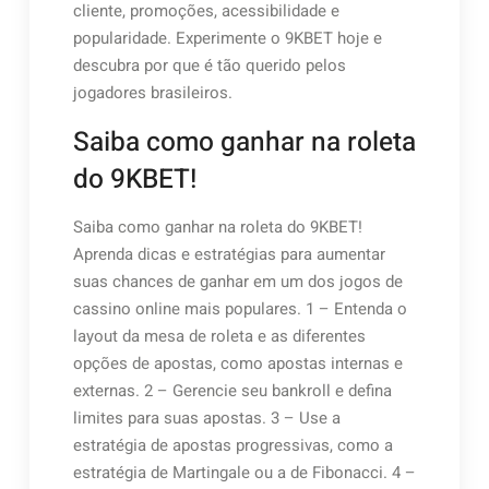
cliente, promoções, acessibilidade e
popularidade. Experimente o 9KBET hoje e
descubra por que é tão querido pelos
jogadores brasileiros.
Saiba como ganhar na roleta
do 9KBET!
Saiba como ganhar na roleta do 9KBET!
Aprenda dicas e estratégias para aumentar
suas chances de ganhar em um dos jogos de
cassino online mais populares. 1 – Entenda o
layout da mesa de roleta e as diferentes
opções de apostas, como apostas internas e
externas. 2 – Gerencie seu bankroll e defina
limites para suas apostas. 3 – Use a
estratégia de apostas progressivas, como a
estratégia de Martingale ou a de Fibonacci. 4 –