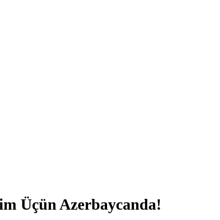
çim Üçün Azerbaycanda!