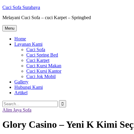
Skip
Cuci Sofa Surabaya
to
Melayani Cuci Sofa – cuci Karpet – Springbed
content
Menu
Home
Layanan Kami
Cuci Sofa
Cuci Spring Bed
Cuci Karpet
Cuci Kursi Makan
Cuci Kursi Kantor
Cuci Jok Mobil
Gallery
Hubungi Kami
Artikel
Search
Search
for:
Alim Jaya Sofa
Glory Casino – Yeni K Kimi Se