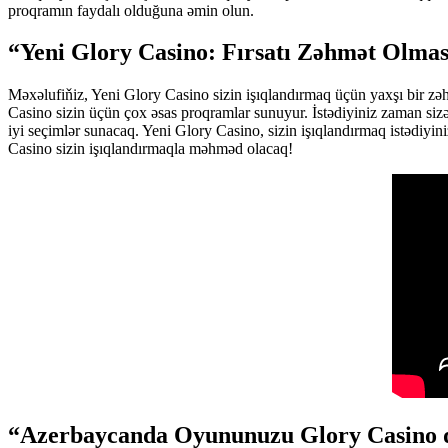
proqramın faydalı olduğuna əmin olun.
“Yeni Glory Casino: Fırsatı Zəhmət Olmas
Məxəlufiňiz, Yeni Glory Casino sizin işıqlandırmaq üçün yaxşı bir zəh
Casino sizin üçün çox əsas proqramlar sunuyur. İstədiyiniz zaman sizə tə
iyi seçimlər sunacaq. Yeni Glory Casino, sizin işıqlandırmaq istədiyin
Casino sizin işıqlandırmaqla məhməd olacaq!
“Azerbaycanda Oyununuzu Glory Casino d