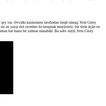
şey var. Əvvəlki kasinoların tərəfindən fərqli olaraq, Yeni Glory
iz ən yaxşı slot oyunları ilə tanışmak istəyirsiniz, biz sizin üçün en
aman hər hansı bir xidmət olanabilir. Bu səhv dəyil, Yeni Glory