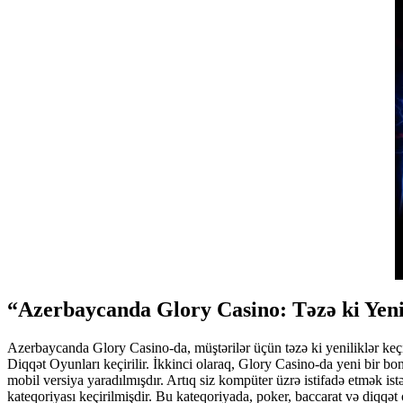
“Azerbaycanda Glory Casino: Təzə ki Yeni
Azerbaycanda Glory Casino-da, müştərilər üçün təzə ki yeniliklər keçir
Diqqət Oyunları keçirilir. İkkinci olaraq, Glory Casino-da yeni bir bo
mobil versiya yaradılmışdır. Artıq siz kompüter üzrə istifadə etmək is
kateqoriyası keçirilmişdir. Bu kateqoriyada, poker, baccarat və diqqət 