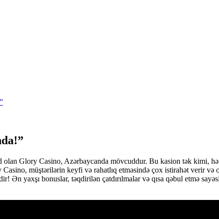
”
nda!”
olan Glory Casino, Azərbaycanda mövcuddur. Bu kasion tək kimi, hər bi
ry Casino, müştərilərin keyfi və rahatlıq etməsində çox istirahət verir v
ir! Ən yaxşı bonuslar, təqdirilən çatdırılmalar və qısa qəbul etmə sayə