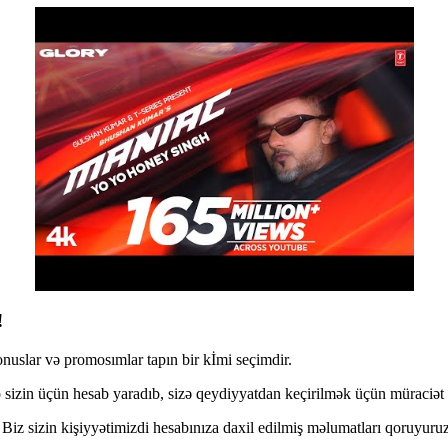
!
nuslar və promosımlar tapın bir kİmi seçimdir.
 sizin üçün hesab yaradıb, sizə qeydiyyatdan keçirilmək üçün müraciət 
 Biz sizin kişiyyətimizdi hesabınıza daxil edilmiş məlumatları qoruyuruz