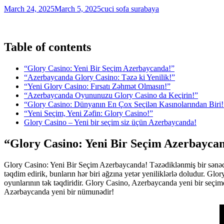
March 24, 2025
March 5, 2025
cuci sofa surabaya
Table of contents
“Glory Casino: Yeni Bir Seçim Azerbaycanda!”
“Azerbaycanda Glory Casino: Təzə ki Yenilik!”
“Yeni Glory Casino: Fırsatı Zəhmət Olmasın!”
“Azerbaycanda Oyununuzu Glory Casino da Keçirin!”
“Glory Casino: Dünyanın En Çox Seçilən Kasınolarından Biri!
“Yeni Seçim, Yeni Zəfin: Glory Casino!”
Glory Casino – Yeni bir seçim siz üçün Azerbaycanda!
“Glory Casino: Yeni Bir Seçim Azerbayca
Glory Casino: Yeni Bir Seçim Azerbaycanda! Təzədiklənmiş bir sənəd 
təqdim edirik, bunların hər biri ağzına yetər yeniliklərlə doludur. Glo
oyunlarının tək təqdiridir. Glory Casino, Azerbaycanda yeni bir seçimd
Azərbaycanda yeni bir nümunədir!