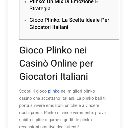
Plinko: Un Mix Di Emozione E
Strategia
Gioco Plinko: La Scelta Ideale Per
Giocatori Italiani
Gioco Plinko nei
Casinò Online per
Giocatori Italiani
Scopri il gioco
plinko
nei migliori plinko
casino che accettano italiani. La plinko ball ti
porta a vivere emozioni uniche e a vincere
ricchi premi. Plinko si vince veramente: prova
subito il plinko game e goditi le plinko
recensioni positive degli utenti!