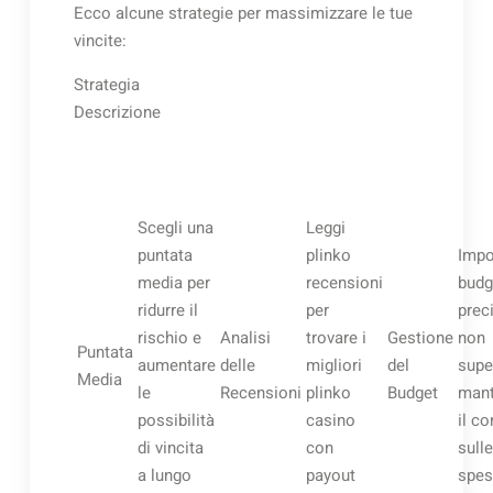
Ecco alcune strategie per massimizzare le tue
vincite:
Strategia
Descrizione
Scegli una
Leggi
puntata
plinko
Impo
media per
recensioni
budg
ridurre il
per
prec
rischio e
Analisi
trovare i
Gestione
non
Puntata
aumentare
delle
migliori
del
supe
Media
le
Recensioni
plinko
Budget
man
possibilità
casino
il co
di vincita
con
sulle
a lungo
payout
spes