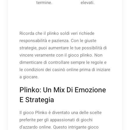
termine.
elevati.
Ricorda che il plinko soldi veri richiede
responsabilità e pazienza. Con le giuste
strategie, puoi aumentare le tue possibilità di
vincere veramente con il gioco plinko. Non
dimenticare di controllare sempre le regole e
le condizioni dei casinò online prima di iniziare
a giocare.
Plinko: Un Mix Di Emozione
E Strategia
Il gioco Plinko è diventato una delle scelte
preferite per gli appassionati di giochi
d’azzardo online. Questo intrigante gioco