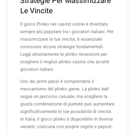
Strategie Per Massimizzare
Le Vincite
Il gioco Plinko nei casinò online è diventato
sempre più popolare tra i giocatori italiani. Per
massimizzare le tue vincite, è essenziale
conoscere alcune strategie fondamentali.
Leggi attentamente le plinko recensioni per
scegliere il miglior plinko casino che accetti
giocatori italiani.
Uno dei primi passi è comprendere il
meccanismo del plinko game. La plinko ball
segue un percorso casuale, ma scegliere la
giusta combinazione di puntate può aumentare
significativamente le tue possibilità di vincita.
In Italia, il gioco plinko è disponibile in diverse
varianti, ciascuna con proprie regole e payout.