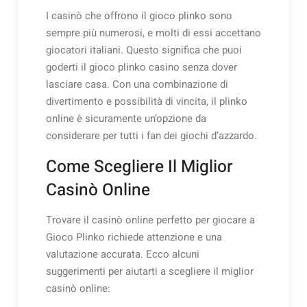
I casinò che offrono il gioco plinko sono
sempre più numerosi, e molti di essi accettano
giocatori italiani. Questo significa che puoi
goderti il gioco plinko casino senza dover
lasciare casa. Con una combinazione di
divertimento e possibilità di vincita, il plinko
online è sicuramente un’opzione da
considerare per tutti i fan dei giochi d’azzardo.
Come Scegliere Il Miglior
Casinò Online
Trovare il casinò online perfetto per giocare a
Gioco Plinko richiede attenzione e una
valutazione accurata. Ecco alcuni
suggerimenti per aiutarti a scegliere il miglior
casinò online: