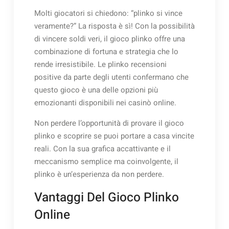
Molti giocatori si chiedono: “plinko si vince
veramente?” La risposta è sì! Con la possibilità
di vincere soldi veri, il gioco plinko offre una
combinazione di fortuna e strategia che lo
rende irresistibile. Le plinko recensioni
positive da parte degli utenti confermano che
questo gioco è una delle opzioni più
emozionanti disponibili nei casinò online.
Non perdere l’opportunità di provare il gioco
plinko e scoprire se puoi portare a casa vincite
reali. Con la sua grafica accattivante e il
meccanismo semplice ma coinvolgente, il
plinko è un’esperienza da non perdere.
Vantaggi Del Gioco Plinko
Online