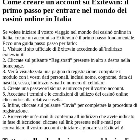
Come creare un account su Exitewin: il
primo passo per entrare nel mondo dei
casinò online in Italia
Se volete iniziare il vostro viaggio nel mondo dei casinò online in
Italia, creare un account su Exitewin è il primo passo fondamentale.
Ecco una guida passo-passo per farlo:
1. Visitate il sito ufficiale di Exitewin accedendo all’indirizzo
exitewin.it.
2. Cliccate sul pulsante “Registrati” presente in alto a destra nella
homepage.
3. Verrà visualizzata una pagina di registrazione: compilate il
modulo con i vostri dati personali, inclusi nome, cognome, data di
nascita, sesso, indirizzo e-mail e numero di cellulare.
4. Create una password sicura e univoca per il vostro account.
5. Accettate i termini e le condizioni di utilizzo del casinò online
cliccando sulla relativa casella.
6. Infine, cliccate sul pulsante “Invia” per completare la procedura di
registrazione.
7. Riceverete un’e-mail di conferma all’indirizzo che avete indicato
in fase di iscrizione: cliccate sul link presente nell’e-mail per
convalidare il vostro account e iniziare a giocare su Exitewin!