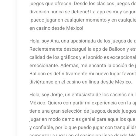
juegos que ofrecen. Desde los clásicos juegos d
diversión nunca se detiene! La app es muy segura
¡puedo jugar en cualquier momento y en cualquier 
en casino desde México!
Hola, soy Ana, una apasionada de los juegos de a
Recientemente descargué la app de Balloon y est
calidad de los gráficos y el sonido es excepciona
emocionante. Además, me encanta la opción de ju
Balloon es definitivamente mi nuevo lugar favori
diviértanse en el casino en línea desde México.
Hola, soy Jorge, un entusiasta de los casinos en
México. Quiero compartir mi experiencia con la a
tiene una gran selección de juegos, desde jueg
jugar en modo demo es genial para aquellos qu
y confiable, por lo que puedo jugar con tranquili
comenzar a jugar en el casino en línea desde Mé