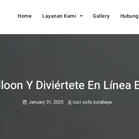
Home
Layanan Kami
Gallery
Hubung
loon Y Diviértete En Línea
January 31, 2025
cuci sofa surabaya