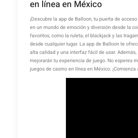
en línea en México
¡Descubre la app de Balloon, tu puerta de acceso
en un mundo de emoción y diversión desde la co
favoritos, como la ruleta, el blackjack y las tr
desde cualquier lugar. La app de Balloon te ofrec
alta calidad y una interfaz fácil de usar. Además
mejorarán tu experiencia de juego. No esperes má
juegos de casino en línea en México. ¡Comienza