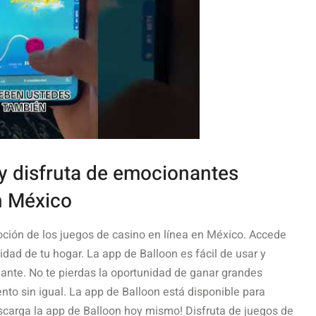
y disfruta de emocionantes
n México
ción de los juegos de casino en línea en México. Accede
ad de tu hogar. La app de Balloon es fácil de usar y
ante. No te pierdas la oportunidad de ganar grandes
to sin igual. La app de Balloon está disponible para
scarga la app de Balloon hoy mismo! Disfruta de juegos de