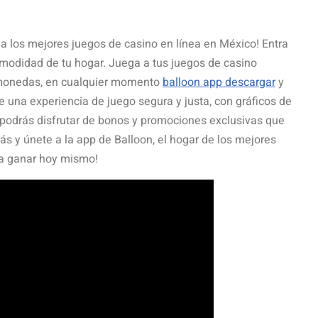
 a los mejores juegos de casino en línea en México! Entra
modidad de tu hogar. Juega a tus juegos de casino
agamonedas, en cualquier momento
balloon app descargar
y
e una experiencia de juego segura y justa, con gráficos de
, podrás disfrutar de bonos y promociones exclusivas que
s y únete a la app de Balloon, el hogar de los mejores
 a ganar hoy mismo!