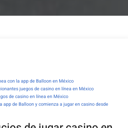
ínea con la app de Balloon en México
cionantes juegos de casino en línea en México
egos de casino en línea en México
 la app de Balloon y comienza a jugar en casino desde
cios de jugar casino en