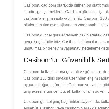
Casibom, cadibom olarak da bilinen bu platformda, 
kendini geliştirmektedir. Casibom güncel giriş linkl
casıbom’a erişim sağlayabilirsiniz. Casibom 158 g
platformun tüm avantajlarından yararlanabilirsiniz
Casibom güncel giriş adreslerini takip ederek, casi
gerçekleştirebilirsiniz. Casibon, kullanıcılarına 
unutulmaz bir deneyim yaşatmayı hedeflemektedir
Casibom’un Güvenilirlik Serti
Casibom, kullanıcılarına güvenli ve güncel bir deney
Casibom 158 giriş sayfası üzerinden erişim sağlay
uygun olduğunu görebilir. Cadibom ve casibo gibi
giriş adresini güncel tutarak kullanıcıların güvenli
Casibom güncel giriş bağlantıları sayesinde, kull
erişebilir. Casibon veya casıbom olarak da adlandır