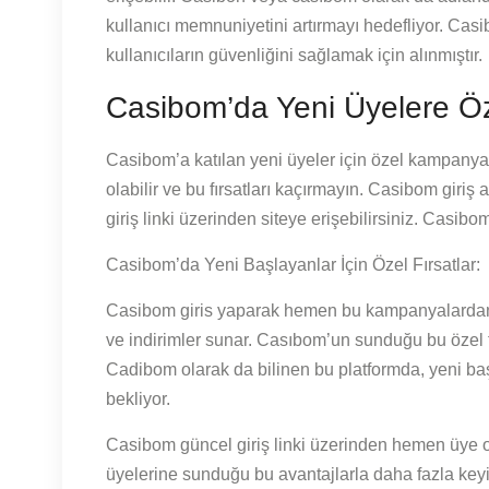
kullanıcı memnuniyetini artırmayı hedefliyor. Casi
kullanıcıların güvenliğini sağlamak için alınmıştır.
Casibom’da Yeni Üyelere Ö
Casibom’a katılan yeni üyeler için özel kampany
olabilir ve bu fırsatları kaçırmayın. Casibom gir
giriş linki üzerinden siteye erişebilirsiniz. Casibo
Casibom’da Yeni Başlayanlar İçin Özel Fırsatlar:
Casibom giris yaparak hemen bu kampanyalardan y
ve indirimler sunar. Casıbom’un sunduğu bu özel fı
Cadibom olarak da bilinen bu platformda, yeni baş
bekliyor.
Casibom güncel giriş linki üzerinden hemen üye 
üyelerine sunduğu bu avantajlarla daha fazla key