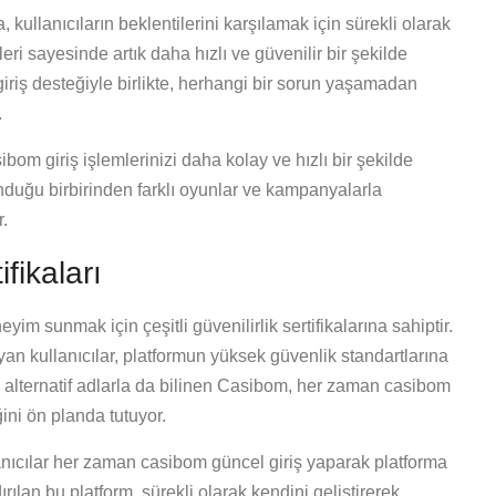
kullanıcıların beklentilerini karşılamak için sürekli olarak
eri sayesinde artık daha hızlı ve güvenilir bir şekilde
iriş desteğiyle birlikte, herhangi bir sorun yaşamadan
.
bom giriş işlemlerinizi daha kolay ve hızlı bir şekilde
sunduğu birbirinden farklı oyunlar ve kampanyalarla
.
fikaları
im sunmak için çeşitli güvenilirlik sertifikalarına sahiptir.
an kullanıcılar, platformun yüksek güvenlik standartlarına
 alternatif adlarla da bilinen Casibom, her zaman casibom
ğini ön planda tutuyor.
anıcılar her zaman casibom güncel giriş yaparak platforma
ılan bu platform, sürekli olarak kendini geliştirerek