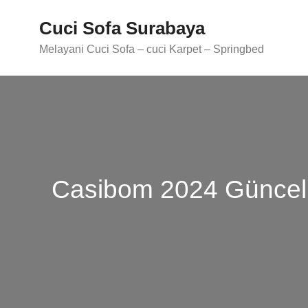
Skip
Cuci Sofa Surabaya
to
content
Melayani Cuci Sofa – cuci Karpet – Springbed
Casibom 2024 Güncel 