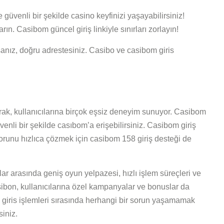
güvenli bir şekilde casino keyfinizi yaşayabilirsiniz!
ın. Casibom güncel giriş linkiyle sınırları zorlayın!
anız, doğru adrestesiniz. Casibo ve casibom giris
ak, kullanıcılarına birçok eşsiz deneyim sunuyor. Casibom
venli bir şekilde casıbom’a erişebilirsiniz. Casibom giriş
 sorunu hızlıca çözmek için casibom 158 giriş desteği de
r arasında geniş oyun yelpazesi, hızlı işlem süreçleri ve
ibon, kullanıcılarına özel kampanyalar ve bonuslar da
 giris işlemleri sırasında herhangi bir sorun yaşamamak
siniz.