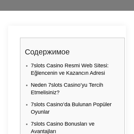
Содержимое
7slots Casino Resmi Web Sitesi:
Eğlencenin ve Kazancın Adresi
Neden 7slots Casino’yu Tercih
Etmelisiniz?
7slots Casino’da Bulunan Popüler
Oyunlar
7slots Casino Bonusları ve
Avantajları