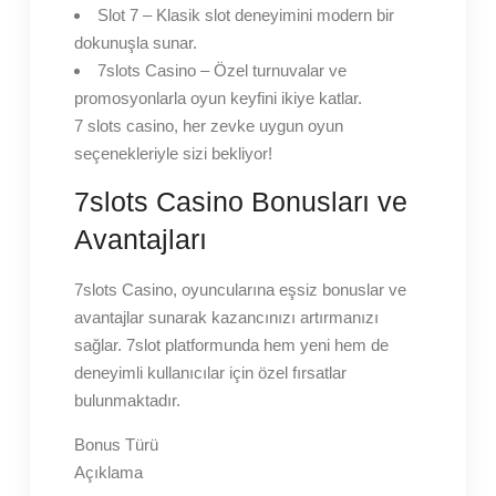
Slot 7 – Klasik slot deneyimini modern bir
dokunuşla sunar.
7slots Casino – Özel turnuvalar ve
promosyonlarla oyun keyfini ikiye katlar.
7 slots casino, her zevke uygun oyun
seçenekleriyle sizi bekliyor!
7slots Casino Bonusları ve
Avantajları
7slots Casino, oyuncularına eşsiz bonuslar ve
avantajlar sunarak kazancınızı artırmanızı
sağlar. 7slot platformunda hem yeni hem de
deneyimli kullanıcılar için özel fırsatlar
bulunmaktadır.
Bonus Türü
Açıklama