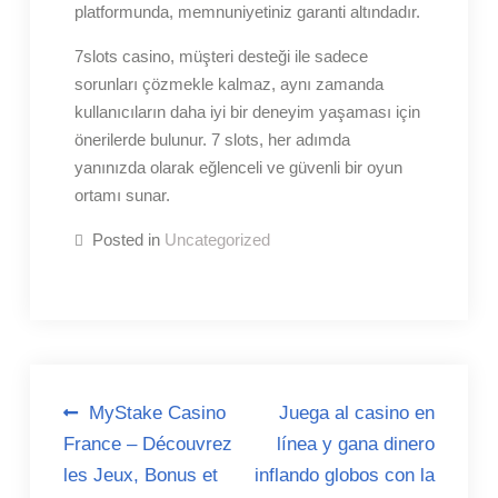
platformunda, memnuniyetiniz garanti altındadır.
7slots casino, müşteri desteği ile sadece
sorunları çözmekle kalmaz, aynı zamanda
kullanıcıların daha iyi bir deneyim yaşaması için
önerilerde bulunur. 7 slots, her adımda
yanınızda olarak eğlenceli ve güvenli bir oyun
ortamı sunar.
Posted in
Uncategorized
Post
MyStake Casino
Juega al casino en
France – Découvrez
línea y gana dinero
navigation
les Jeux, Bonus et
inflando globos con la