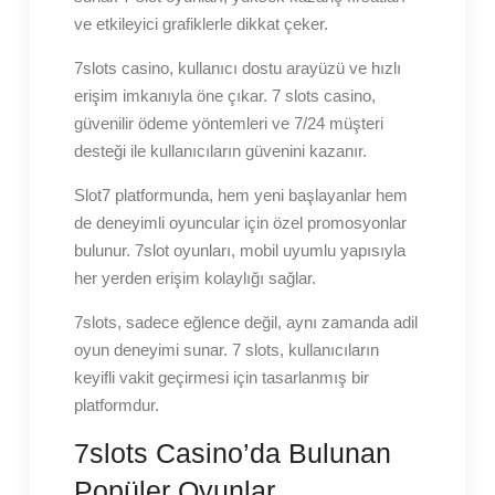
ve etkileyici grafiklerle dikkat çeker.
7slots casino, kullanıcı dostu arayüzü ve hızlı
erişim imkanıyla öne çıkar. 7 slots casino,
güvenilir ödeme yöntemleri ve 7/24 müşteri
desteği ile kullanıcıların güvenini kazanır.
Slot7 platformunda, hem yeni başlayanlar hem
de deneyimli oyuncular için özel promosyonlar
bulunur. 7slot oyunları, mobil uyumlu yapısıyla
her yerden erişim kolaylığı sağlar.
7slots, sadece eğlence değil, aynı zamanda adil
oyun deneyimi sunar. 7 slots, kullanıcıların
keyifli vakit geçirmesi için tasarlanmış bir
platformdur.
7slots Casino’da Bulunan
Popüler Oyunlar