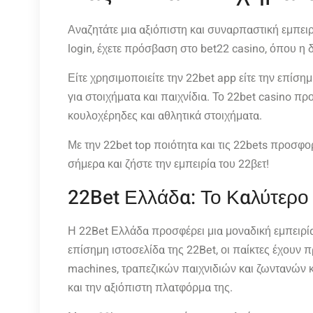
Αναζητάτε μια αξιόπιστη και συναρπαστική εμπειρ
login, έχετε πρόσβαση στο bet22 casino, όπου η 
Είτε χρησιμοποιείτε την 22bet app είτε την επίσημ
για στοιχήματα και παιχνίδια. Το 22bet casino π
κουλοχέρηδες και αθλητικά στοιχήματα.
Με την 22bet top ποιότητα και τις 22bets προσφο
σήμερα και ζήστε την εμπειρία του 22βετ!
22Bet Ελλάδα: Το Καλύτερο 
Η 22Bet Ελλάδα προσφέρει μια μοναδική εμπειρία
επίσημη ιστοσελίδα της 22Bet, οι παίκτες έχουν 
machines, τραπεζικών παιχνιδιών και ζωντανών κα
και την αξιόπιστη πλατφόρμα της.