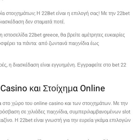
ία στοιχημάτων; Η 22Bet είναι η επιλογή σας! Με την 22bet
διασκέδαση δεν σταματά ποτέ.
η ιστοσελίδα 22bet greece, θα βρείτε αμέτρητες ευκαιρίες
ροσφέρει τα πάντα: από ζωντανά παιχνίδια έως
ρές, η διασκέδαση είναι εγγυημένη. Εγγραφείτε στο bet 22
Casino και Στοίχημα Online
 στο χώρο του online casino και των στοιχημάτων. Με την
πρόσβαση σε χιλιάδες παιχνίδια, συμπεριλαμβανομένων slot
ζίνο. Η 22bet είναι γνωστή για την ευρεία γκάμα επιλογών