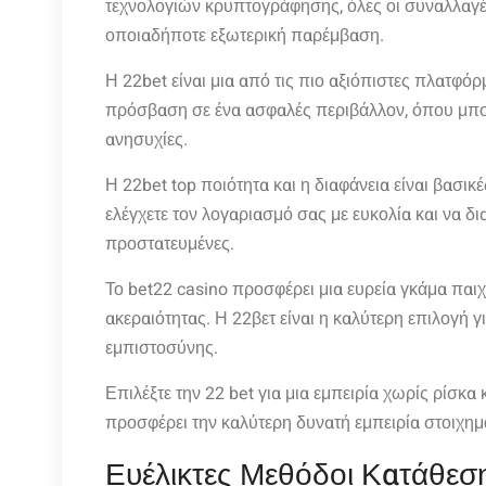
τεχνολογιών κρυπτογράφησης, όλες οι συναλλαγ
οποιαδήποτε εξωτερική παρέμβαση.
Η 22bet είναι μια από τις πιο αξιόπιστες πλατφόρμ
πρόσβαση σε ένα ασφαλές περιβάλλον, όπου μπορ
ανησυχίες.
Η 22bet top ποιότητα και η διαφάνεια είναι βασικέ
ελέγχετε τον λογαριασμό σας με ευκολία και να δ
προστατευμένες.
Το bet22 casino προσφέρει μια ευρεία γκάμα παι
ακεραιότητας. Η 22βετ είναι η καλύτερη επιλογή
εμπιστοσύνης.
Επιλέξτε την 22 bet για μια εμπειρία χωρίς ρίσκα
προσφέρει την καλύτερη δυνατή εμπειρία στοιχημά
Ευέλικτες Μεθόδοι Κατάθεσ