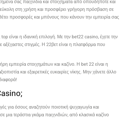
πημένα σας παιχνίδια και στοιχήματα από οπουδήποτε και
αι εύκολη στη χρήση και προσφέρει γρήγορη πρόσβαση σε
αθέτει προσφορές και μπόνους που κάνουν την εμπειρία σας
top είναι η ιδανική επιλογή. Με την bet22 casino, έχετε την
τε αξέχαστες στιγμές. Η 22βετ είναι η πλατφόρμα που
ήρη εμπειρία στοιχημάτων και καζίνο. Η bet 22 είναι η
ιοπιστία και εξαιρετικές ευκαιρίες νίκης. Μην χάνετε άλλο
 διαφορά!
Casino;
λογές για όσους αναζητούν ποιοτική ψυχαγωγία και
σε μια τεράστια γκάμα παιχνιδιών, από κλασικά καζίνο