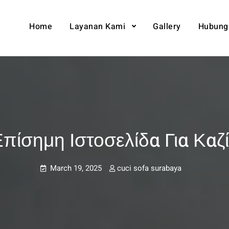
Home
Layanan Kami
Gallery
Hubung
πίσημη Ιστοσελίδα Για Καζί
March 19, 2025
cuci sofa surabaya