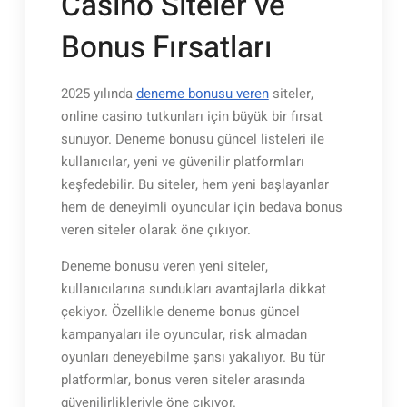
Casino Siteler ve
Bonus Fırsatları
2025 yılında
deneme bonusu veren
siteler,
online casino tutkunları için büyük bir fırsat
sunuyor. Deneme bonusu güncel listeleri ile
kullanıcılar, yeni ve güvenilir platformları
keşfedebilir. Bu siteler, hem yeni başlayanlar
hem de deneyimli oyuncular için bedava bonus
veren siteler olarak öne çıkıyor.
Deneme bonusu veren yeni siteler,
kullanıcılarına sundukları avantajlarla dikkat
çekiyor. Özellikle deneme bonus güncel
kampanyaları ile oyuncular, risk almadan
oyunları deneyebilme şansı yakalıyor. Bu tür
platformlar, bonus veren siteler arasında
güvenilirlikleriyle öne çıkıyor.