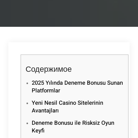
Содержимое
2025 Yılında Deneme Bonusu Sunan
Platformlar
Yeni Nesil Casino Sitelerinin
Avantajları
Deneme Bonusu ile Risksiz Oyun
Keyfi