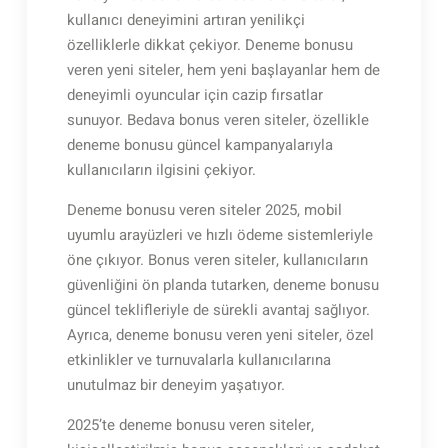
kullanıcı deneyimini artıran yenilikçi
özelliklerle dikkat çekiyor. Deneme bonusu
veren yeni siteler, hem yeni başlayanlar hem de
deneyimli oyuncular için cazip fırsatlar
sunuyor. Bedava bonus veren siteler, özellikle
deneme bonusu güncel kampanyalarıyla
kullanıcıların ilgisini çekiyor.
Deneme bonusu veren siteler 2025, mobil
uyumlu arayüzleri ve hızlı ödeme sistemleriyle
öne çıkıyor. Bonus veren siteler, kullanıcıların
güvenliğini ön planda tutarken, deneme bonusu
güncel teklifleriyle de sürekli avantaj sağlıyor.
Ayrıca, deneme bonusu veren yeni siteler, özel
etkinlikler ve turnuvalarla kullanıcılarına
unutulmaz bir deneyim yaşatıyor.
2025’te deneme bonusu veren siteler,