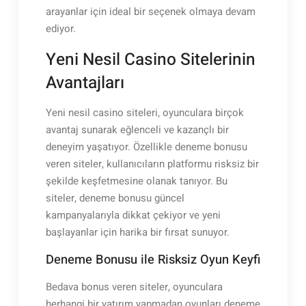
arayanlar için ideal bir seçenek olmaya devam
ediyor.
Yeni Nesil Casino Sitelerinin
Avantajları
Yeni nesil casino siteleri, oyunculara birçok
avantaj sunarak eğlenceli ve kazançlı bir
deneyim yaşatıyor. Özellikle deneme bonusu
veren siteler, kullanıcıların platformu risksiz bir
şekilde keşfetmesine olanak tanıyor. Bu
siteler, deneme bonusu güncel
kampanyalarıyla dikkat çekiyor ve yeni
başlayanlar için harika bir fırsat sunuyor.
Deneme Bonusu ile Risksiz Oyun Keyfi
Bedava bonus veren siteler, oyunculara
herhangi bir yatırım yapmadan oyunları deneme