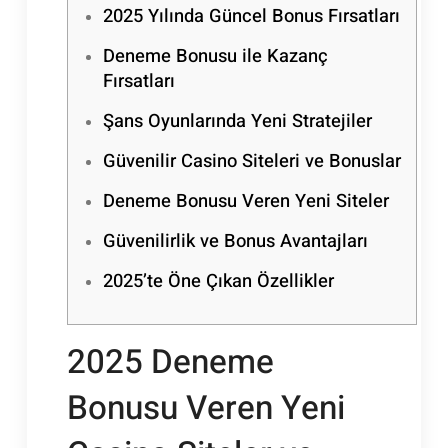
2025 Yılında Güncel Bonus Fırsatları
Deneme Bonusu ile Kazanç
Fırsatları
Şans Oyunlarında Yeni Stratejiler
Güvenilir Casino Siteleri ve Bonuslar
Deneme Bonusu Veren Yeni Siteler
Güvenilirlik ve Bonus Avantajları
2025’te Öne Çıkan Özellikler
2025 Deneme
Bonusu Veren Yeni