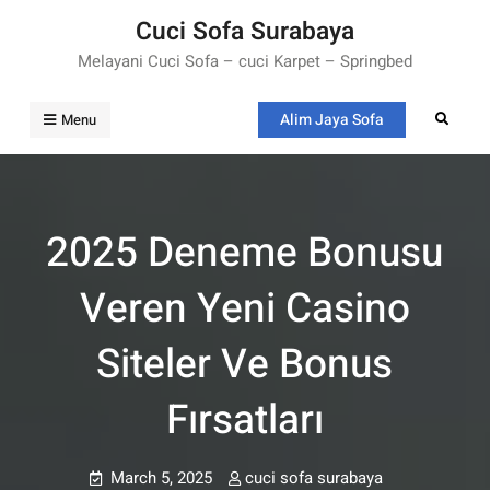
Skip
Cuci Sofa Surabaya
to
Melayani Cuci Sofa – cuci Karpet – Springbed
content
Alim Jaya Sofa
Search
Menu
2025 Deneme Bonusu
Veren Yeni Casino
Siteler Ve Bonus
Fırsatları
March 5, 2025
cuci sofa surabaya