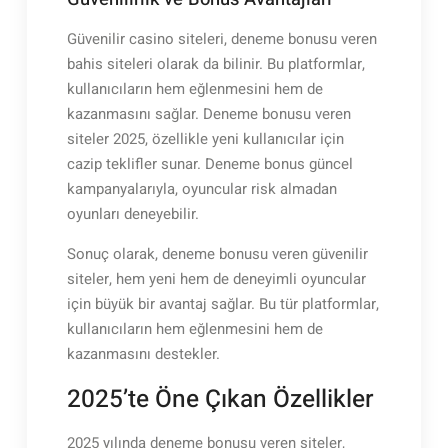
Güvenilir casino siteleri, deneme bonusu veren
bahis siteleri olarak da bilinir. Bu platformlar,
kullanıcıların hem eğlenmesini hem de
kazanmasını sağlar. Deneme bonusu veren
siteler 2025, özellikle yeni kullanıcılar için
cazip teklifler sunar. Deneme bonus güncel
kampanyalarıyla, oyuncular risk almadan
oyunları deneyebilir.
Sonuç olarak, deneme bonusu veren güvenilir
siteler, hem yeni hem de deneyimli oyuncular
için büyük bir avantaj sağlar. Bu tür platformlar,
kullanıcıların hem eğlenmesini hem de
kazanmasını destekler.
2025’te Öne Çıkan Özellikler
2025 yılında deneme bonusu veren siteler,